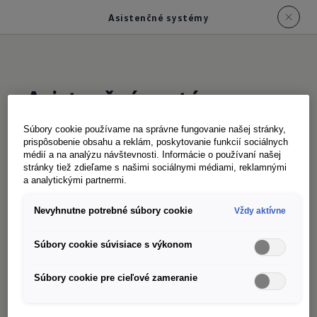
Asistenčné systémy
Asistenčné systémy:
Pohodlné cestovanie,
Súbory cookie používame na správne fungovanie našej stránky,
uvoľnený príchod
prispôsobenie obsahu a reklám, poskytovanie funkcií sociálnych
médií a na analýzu návštevnosti. Informácie o používaní našej
stránky tiež zdieľame s našimi sociálnymi médiami, reklamnými
a analytickými partnermi.
Model California je ešte pohodlnejší ako jeho
Nevyhnutne potrebné súbory cookie
Vždy aktívne
predchodca. Celkovo je vybavený viac ako 25
rôznymi asistenčnými systémami. Zahŕňa
Súbory cookie súvisiace s výkonom
rôznych parkovacích asistentov a asistenčné
systémy - od sériového systému udržania
Súbory cookie pre cieľové zameranie
jazdného pruhu „Lane Assist“ až po asistenta