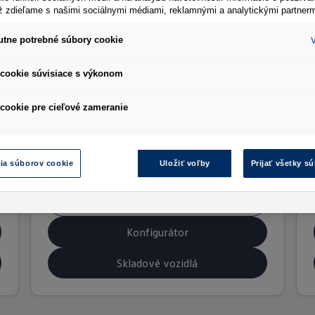
ež zdieľame s našimi sociálnymi médiami, reklamnými a analytickými partnerm
Akciový model Basis
tne potrebné súbory cookie
cookie súvisiace s výkonom
cookie pre cieľové zameranie
ID. Buzz
Od
42 927,00 €
s DPH
ia súborov cookie
Uložiť voľby
Prijať všetky s
Od
34 900,00 €
bez DPH
Showroom
Konfigurátor
Skladové vozidlá