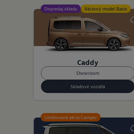
Dopredaj skladu
Akciový model Basis
Caddy
Showroom
Skladové vozidlá
Limitovaná akcia Camper