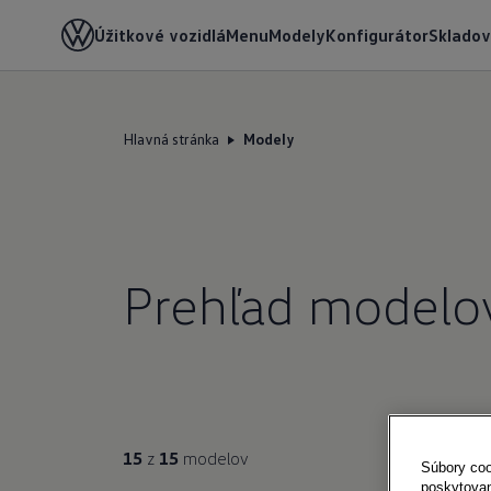
Úžitkové vozidlá
Menu
Modely
Konfigurátor
Skladov
Hlavná stránka
Modely
Prehľad modelo
15
z
15
modelov
Súbory coo
poskytovan