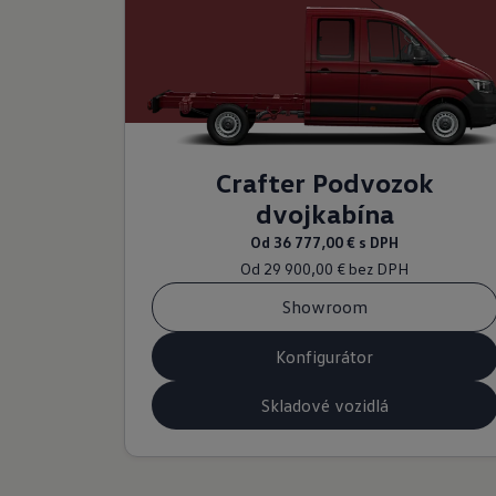
Crafter Podvozok
dvojkabína
Od
36 777,00 €
s DPH
Od
29 900,00 €
bez DPH
Showroom
Konfigurátor
Skladové vozidlá