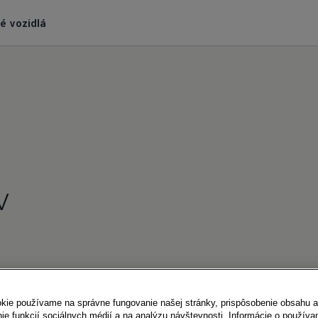
é vozidlá
v
kie používame na správne fungovanie našej stránky, prispôsobenie obsahu a
ie funkcií sociálnych médií a na analýzu návštevnosti. Informácie o používa