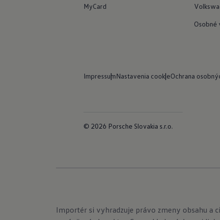
MyCard
Volkswa
Osobné 
Impressum
Nastavenia cookie
Ochrana osobný
© 2026 Porsche Slovakia s.r.o.
Importér si vyhradzuje právo zmeny obsahu a c