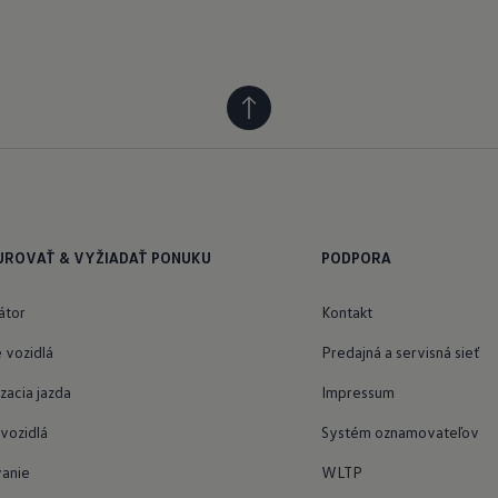
UROVAŤ & VYŽIADAŤ PONUKU
PODPORA
átor
Kontakt
 vozidlá
Predajná a servisná sieť
acia jazda
Impressum
vozidlá
Systém oznamovateľov
vanie
WLTP