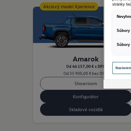
stránky ti
Akciový model Xperience
Nevyhnu
Súbory 
Súbory 
Amarok
Od
44 157,00 €
s DPH
Nastaven
Od
35 900,00 €
bez DPH
Showroom
Konfigurátor
Skladové vozidlá