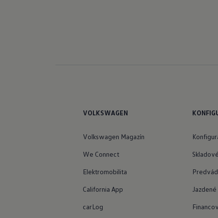
VOLKSWAGEN
KONFIG
Volkswagen Magazín
Konfigur
We Connect
Skladové
Elektromobilita
Predvádz
California App
Jazdené 
carLog
Financo