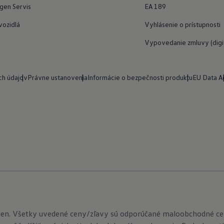
gen Servis
EA 189
vozidlá
Vyhlásenie o prístupnosti
Vypovedanie zmluvy (digit
ch údajov
Právne ustanovenia
Informácie o bezpečnosti produktu
EU Data A
ien. Všetky uvedené ceny/zľavy sú odporúčané maloobchodné ce