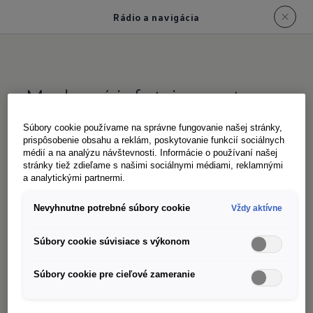
Rádio a navigácia
Moderný infotainment:
čistý zvuk, plná
Súbory cookie používame na správne fungovanie našej stránky,
konektivita
prispôsobenie obsahu a reklám, poskytovanie funkcií sociálnych
médií a na analýzu návštevnosti. Informácie o používaní našej
stránky tiež zdieľame s našimi sociálnymi médiami, reklamnými
a analytickými partnermi.
Či už sú to vaše obľúbené skladby, podcasty
Nevyhnutne potrebné súbory cookie
Vždy aktívne
alebo správna rozhlasová stanica - systémy
infotainment v modeli Transporter zabezpečia
Súbory cookie súvisiace s výkonom
zvukovú kulisu počas dlhých pracovných dní.
Štyri reproduktory v Transporter Dodávke a
Súbory cookie pre cieľové zameranie
Transporter Valník
a šesť reproduktorov v
1