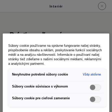
Interiér
Prísť uvoľnený
- na
dlhých cestách aj v
Súbory cookie používame na správne fungovanie našej stránky,
pracovný deň
prispôsobenie obsahu a reklám, poskytovanie funkcií sociálnych
médií a na analýzu návštevnosti. Informácie o používaní našej
stránky tiež zdieľame s našimi sociálnymi médiami, reklamnými
a analytickými partnermi.
Viac priestoru, viac komfortu - pre vás a váš tím.
Nevyhnutne potrebné súbory cookie
Vždy aktívne
Veľkorysé rozmery modelu Transporter
zabezpečujú oveľa uvoľnenejší zážitok z jazdy.
Súbory cookie súvisiace s výkonom
Výhody rýchlo oceníte najmä na dlhých jazdách
alebo pri častom nastupovaní a vystupovaní z
Súbory cookie pre cieľové zameranie
vozidla. Dlhé pracovné dni sú únavné aj pre telo