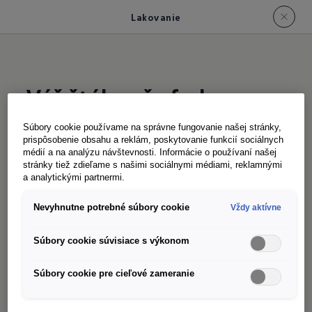
Lakovanie
Váš štýl, vaša farba
- a
celé spektrum na výber
Súbory cookie používame na správne fungovanie našej stránky,
prispôsobenie obsahu a reklám, poskytovanie funkcií sociálnych
médií a na analýzu návštevnosti. Informácie o používaní našej
stránky tiež zdieľame s našimi sociálnymi médiami, reklamnými
S farbou, ktorá sa k vám hodí: Nový Caravelle sa
a analytickými partnermi.
dodáva až v 9 elegantných farebných
Nevyhnutne potrebné súbory cookie
Vždy aktívne
variantoch
, ktoré podčiarknu váš štýl. Vyberte
1
si jedno zo 4 základných lakovaní - od čírej bielej
Súbory cookie súvisiace s výkonom
cez tmavú modrú Indigo až po intenzívnu
červenú alebo šedú Stone - bez príplatku. Pre
Súbory cookie pre cieľové zameranie
zvlášť sofistikovaný vzhľad je v ponuke 5
voliteľných metalických lakovaní: Graphite Dust,