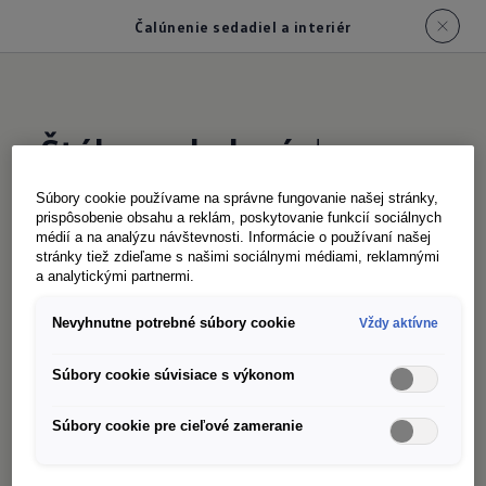
Čalúnenie sedadiel a interiér
Štýlovo zladené
do
posledného detailu
Súbory cookie používame na správne fungovanie našej stránky,
prispôsobenie obsahu a reklám, poskytovanie funkcií sociálnych
médií a na analýzu návštevnosti. Informácie o používaní našej
stránky tiež zdieľame s našimi sociálnymi médiami, reklamnými
Vitajte vo svojej komfortnej zóne na kolesách: V
a analytickými partnermi.
interiéri vozidla Caravelle bude cestovanie
Nevyhnutne potrebné súbory cookie
Vždy aktívne
príjemným zážitkom pre vás aj vašich
cestujúcich. Naši dizajnéri kládli osobitý dôraz na
Súbory cookie súvisiace s výkonom
ušľachtilé materiály a nadčasovo elegantný
dizajn. Dekory s jemnou štruktúrou, exkluzívne
Súbory cookie pre cieľové zameranie
poťahy sedadiel a decentné farebné prevedenie
vytvárajú príjemnú atmosféru, ktorá podčiarkuje