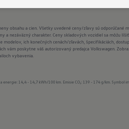
meny obsahu a cien. Všetky uvedené ceny/zľavy sú odporúčané 
ny a nezáväzný charakter. Ceny skladových vozidiel sa môžu líšiť
e modelov, ich konečných cenách/zľavách, špecifikáciách, dostu
ch vám poskytne váš autorizovaný predajca Volkswagen. Zobraze
ailoch vybavenia.
a energie: 14,4 - 14,7 kWh/100 km.
Emisie CO₂: 139 - 174 g/km.
Symbol im