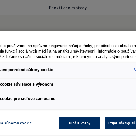
Efektívne motory
 motory
kie používame na správne fungovanie našej stránky, prispôsobenie obsahu a
ie funkcií sociálnych médií a na analýzu návštevnosti. Informácie o používa
ež zdieľame s našimi sociálnymi médiami, reklamnými a analytickými partnerm
tne potrebné súbory cookie
motory modelu Caddy patria medzi najefektívnejšie 
cookie súvisiace s výkonom
do vozidla v tejto triede montované. Vďaka intenzív
y, ktoré stanovujú nové štandardy a označujú ďalší
cookie pre cieľové zameranie
technológií. Caddy okrem toho disponuje modifiko
ívne dvojité dávkovanie dokáže výrazne znížiť emis
ia súborov cookie
Uložiť voľby
Prijať všetky s