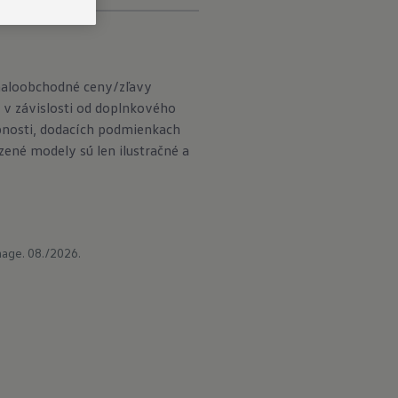
maloobchodné ceny/zľavy
 v závislosti od doplnkového
pnosti, dodacích podmienkach
né modely sú len ilustračné a
age. 08./2026.