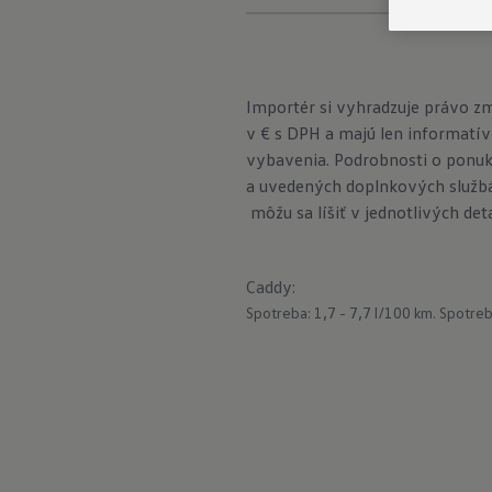
Importér si vyhradzuje právo z
v € s DPH a majú len informatív
vybavenia. Podrobnosti o ponuk
a uvedených doplnkových službá
môžu sa líšiť v jednotlivých det
Caddy
:
Spotreba: 1,7 - 7,7 l/100 km.
Spotreb