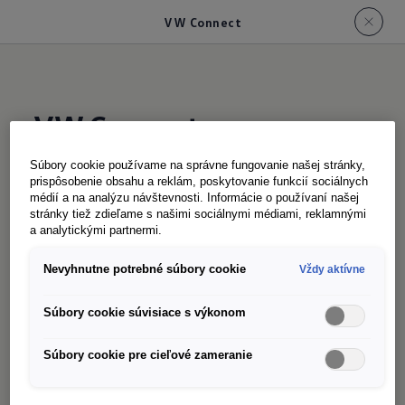
VW Connect
Súbory cookie používame na správne fungovanie našej stránky,
prispôsobenie obsahu a reklám, poskytovanie funkcií sociálnych
Každý hrdina má svojich pomocníkov - a s online
médií a na analýzu návštevnosti. Informácie o používaní našej
stránky tiež zdieľame s našimi sociálnymi médiami, reklamnými
službami VW Connect
pre váš Crafter máte, v
1
a analytickými partnermi.
závislosti od úrovne vybavenia, k dispozícii celé
spektrum funkcií. Vďaka trvalo integrovanej
Nevyhnutne potrebné súbory cookie
Vždy aktívne
karte eSIM je vozidlo od samého začiatku v
Súbory cookie súvisiace s výkonom
režime online. Crafter sa tak stáva cenným
pomocníkom pri vašej práci. Na cestách máte
Súbory cookie pre cieľové zameranie
takmer vždy dostupné aktuálne informácie a
dobre sa zabavíte. Pomocou aplikácie