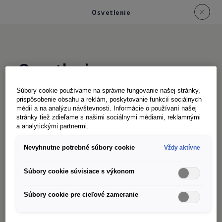
Osvetlenie
Osvetlenie
Súbory cookie používame na správne fungovanie našej stránky,
prispôsobenie obsahu a reklám, poskytovanie funkcií sociálnych
Začínajú sa vaše pracovné dni už pred svitaním?
médií a na analýzu návštevnosti. Informácie o používaní našej
Alebo ste v nasadení za každého počasia? S
stránky tiež zdieľame s našimi sociálnymi médiami, reklamnými
a analytickými partnermi.
vozidlom Crafter dodávkou to nie je problém.
Voliteľné LED svetlomety
s denným svietením,
1
Nevyhnutne potrebné súbory cookie
Vždy aktívne
stretávacími a diaľkovými svetlami osvetľujú
Súbory cookie súvisiace s výkonom
cestu energeticky úsporným spôsobom. A ak
chcete, paket Light & Visibility
s ovládaním
1
Súbory cookie pre cieľové zameranie
svetlometov, ovládaním diaľkových svetiel
„Light Assist“, dažďovým senzorom a