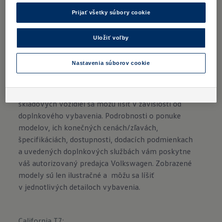
Prijať všetky súbory cookie
Uložiť voľby
Importér si vyhradzuje právo zmeny obsahu a cien.
Nastavenia súborov cookie
Všetky uvedené ceny/zľavy sú odporúčané
maloobchodné ceny/zľavy v € s DPH a majú len
informatívny a nezáväzný charakter. Ceny
skladových vozidiel sa môžu líšiť v závislosti od
doplnkového vybavenia. Podrobnosti o ponuke
modelov, ich konečných cenách/zľavách,
špecifikáciách, dostupnosti, dodacích podmienkach
a uvedených doplnkových službách vám poskytne
váš autorizovaný predajca Volkswagen. Zobrazené
modely sú len ilustračné a môžu sa líšiť
v jednotlivých detailoch vybavenia.
California T7
: