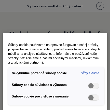
Vyhrievaný multifunkčný volant
Vyhrievaný multifunkčný
volant:
vyhrievaný veniec
Súbory cookie používame na správne fungovanie našej stránky,
volantu
prispôsobenie obsahu a reklám, poskytovanie funkcií sociálnych
médií a na analýzu návštevnosti. Informácie o používaní našej
stránky tiež zdieľame s našimi sociálnymi médiami, reklamnými
a analytickými partnermi.
Voliteľný vyhrievaný kožený multifunkčný
Nevyhnutne potrebné súbory cookie
Vždy aktívne
volant padne mimoriadne pohodlne do rúk a
zaujme jednoduchosťou ovládania.
Súbory cookie súvisiace s výkonom
Prostredníctvom tlačidiel môžete ovládať
napríklad rádio, navigačný systém, mobilný
Súbory cookie pre cieľové zameranie
telefón alebo tempomat.